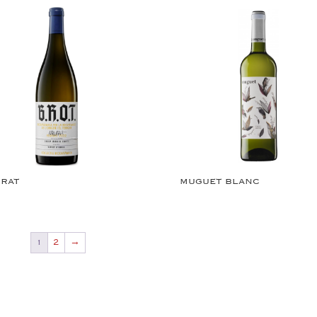
RAT
MUGUET BLANC
1
2
→