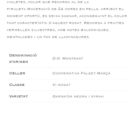
violetes, color que recorda al de la
piruleta.Maceració de 24 hores en pells, arribat el
moment oportú, es deixa sagnar, aconseguint el color
tant característic d’aquest rosat. Recorda a fruites
vermelles silvestres, amb notes balsàmiques,
mentolades i un toc de llaminadures.
Denominació
D.O. Montsant
d'origen
Celler
Cooperativa Falset Marçà
Classe
Vi rosat
Varietat
Garnatxa negra i syrah.