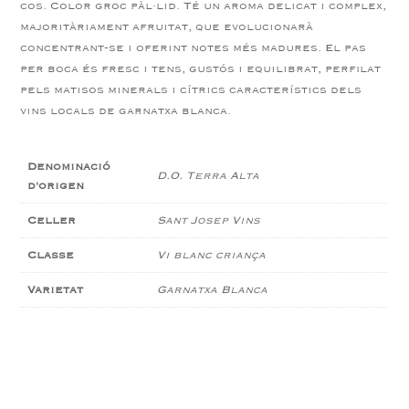
cos. Color groc pàl·lid. Té un aroma delicat i complex,
majoritàriament afruitat, que evolucionarà
concentrant-se i oferint notes més madures. El pas
per boca és fresc i tens, gustós i equilibrat, perfilat
pels matisos minerals i cítrics característics dels
vins locals de garnatxa blanca.
Denominació
D.O. Terra Alta
d'origen
Celler
Sant Josep Vins
Classe
Vi blanc criança
Varietat
Garnatxa Blanca