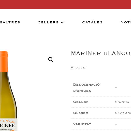
SALTRES
CELLERS
CATÀLEG
NOT
MARINER BLANCO
Vi jove
Denominació
–
d'origen
Celler
Vinigal
Classe
Vi blan
Varietat
–