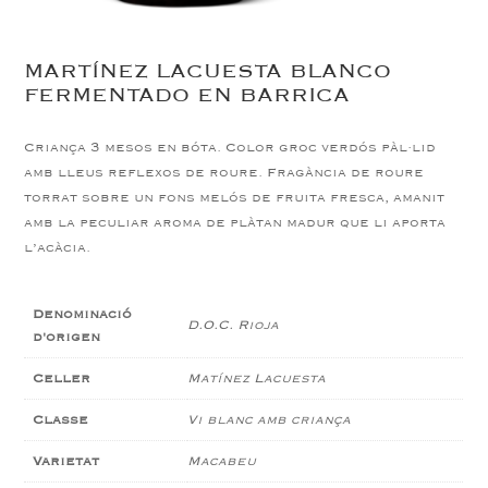
MARTÍNEZ LACUESTA BLANCO
FERMENTADO EN BARRICA
Criança 3 mesos en bóta. Color groc verdós pàl·lid
amb lleus reflexos de roure. Fragància de roure
torrat sobre un fons melós de fruita fresca, amanit
amb la peculiar aroma de plàtan madur que li aporta
l’acàcia.
Denominació
D.O.C. Rioja
d'origen
Celler
Matínez Lacuesta
Classe
Vi blanc amb criança
Varietat
Macabeu