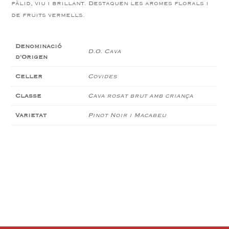
pàlid, viu i brillant. Destaquen les aromes florals i
de fruits vermells.
Denominació
D.O. Cava
d'Origen
Celler
Covides
Classe
Cava rosat brut amb criança
Varietat
Pinot Noir i Macabeu