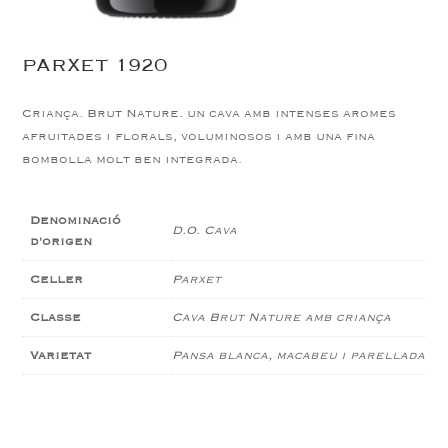
PARXET 1920
Criança.
Brut Nature.
un cava amb intenses aromes
afruitades i florals, voluminosos i amb una fina
bombolla molt ben integrada.
Denominació
D.O. Cava
d'origen
Celler
Parxet
Classe
Cava Brut Nature amb criança
Varietat
Pansa blanca, macabeu i parellada