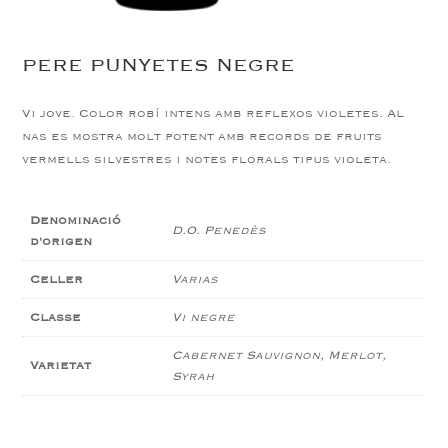
PERE PUNYETES NEGRE
Vi jove. Color robí intens amb reflexos violetes. Al
nas es mostra molt potent amb records de fruits
vermells silvestres i notes florals tipus violeta.
Denominació
D.O. Penedès
d'origen
Celler
Varias
Classe
Vi negre
Cabernet Sauvignon, Merlot,
Varietat
Syrah