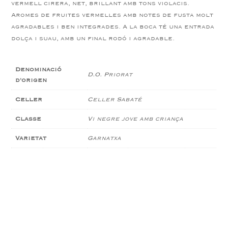
vermell cirera, net, brillant amb tons violacis.
Aromes de fruites vermelles amb notes de fusta molt
agradables i ben integrades.
A la boca té una entrada
dolça i suau, amb un final rodó i agradable.
Denominació
D.O. Priorat
d'origen
Celler
Celler Sabaté
Classe
Vi negre jove amb criança
Varietat
Garnatxa