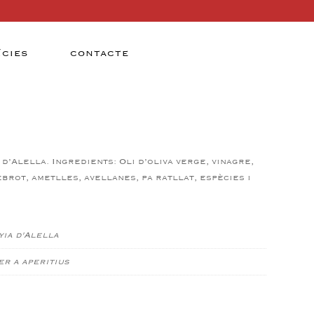
ÍCIES
CONTACTE
 d’Alella.
Ingredients: Oli d’oliva verge, vinagre,
brot, ametlles, avellanes, pa ratllat, espècies i
ia d'Alella
er a aperitius