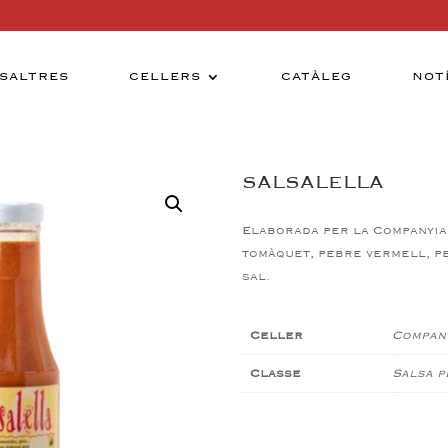
SALTRES
CELLERS
CATÀLEG
NOT
SALSALELLA
Elaborada per la Companyia
tomàquet, pebre vermell, pe
sal.
Celler
Company
Classe
Salsa p