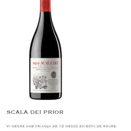
SCALA DEI PRIOR
Vi negre amb criança de 12 mesos en bóta de roure