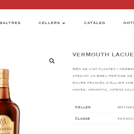
SALTRES
CELLERS
CATÀLEG
NOT
VERMOUTH LACUE
Més de vint plantes i herbe
afegint un breu període de 
roure francès d’Allier amb 
amarg, aromàtic, intens col
Celler
Matínez
Classe
Vermout