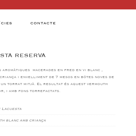
ÍCIES
CONTACTE
STA RESERVA
s aromàtiques macerades en fred en vi blanc ,
criança i envelliment de 7 mesos en bótes noves de
un torrat mitjà. El resultat és aquest vermouth
or, i amb fons torrefactats.
 Lacuesta
h blanc amb criança