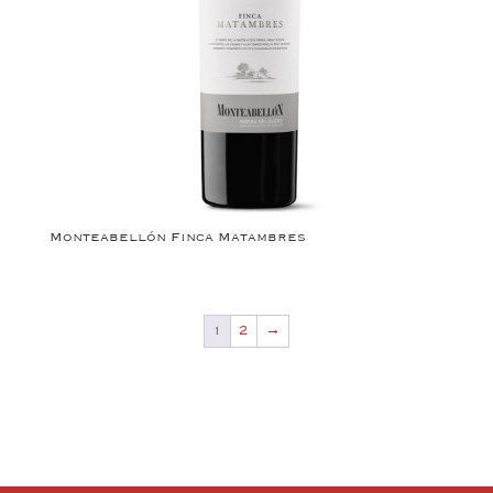
Monteabellón Finca Matambres
1
2
→